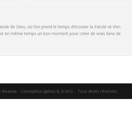
arole de Dieu, où l’on prend le temps d’écouter la Parole et d’en
C’est en même temps un bon moment pour créer de vrais liens de
e Beaune - Conception Jiphou & D.M.G. - Tous droits réservés.